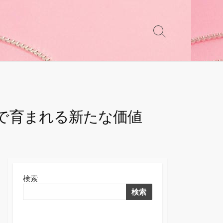
検
索
切
り
替
え
で育まれる新たな価値
検索
検索