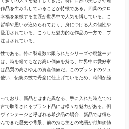
えて多くの人々を魅了してきた。
特に自然の美しさや運
る作品を生み出していることが特徴である。四葉のクロ
、幸福を象徴する意匠が世界中で人気を博している。こ
た哲学や思いが込められており、身につける人の個性や
て愛用されている。こうした魅力的な作品の一方で、ブ
た注目されている。
少性である。特に製造数の限られたシリーズや廃盤モデ
ンは、時を経てもなお高い価値を持ち、世界中の愛好家
つは品質の高さゆえの資産価値だ。このブランドのジュ
を使い、伝統の技で丹念に仕上げているため、時間が経
立っており、新品とはまた異なる、手に入れた時点での
中古で取引されるブランド品には様々な魅力がある。例
やヴィンテージと呼ばれる希少品の場合、新品では得ら
歩んできた歴史や背景、前の持ち主との物語が付加価値