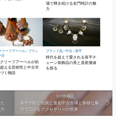
場で輝き続ける名門時計の魅
力
クリーフアーペル
/
ブラン
ブランド品
/
中古
/
喜平
中古
時代を超えて愛される喜平チ
ンクリーフアーペルが紡
ェーン装飾品の美と資産価値
を超える芸術性と中古市
を探る
息づく物語
次の投稿
えた
喜平が紡ぐ伝統と進化中古市場と多様な魅
魅力
力で広がるアクセサリーの世界