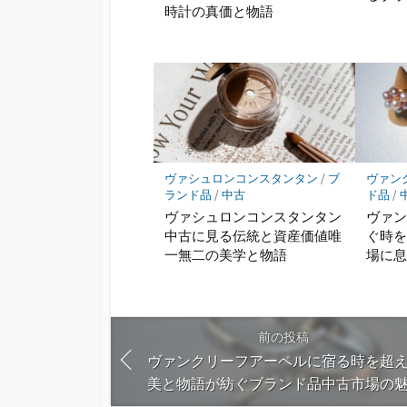
時計の真価と物語
ヴァシュロンコンスタンタン
/
ブ
ヴァン
ランド品
/
中古
ド品
/
ヴァシュロンコンスタンタン
ヴァ
中古に見る伝統と資産価値唯
ぐ時
一無二の美学と物語
場に
前の投稿
ヴァンクリーフアーペルに宿る時を超
美と物語が紡ぐブランド品中古市場の