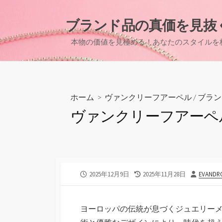
コ
ン
ブランド品の真価を見抜
テ
本物の価値を見極める！あなたのスタイルを
ン
ツ
へ
ス
キ
ホーム
>
ヴァンクリーフアーペル
/
ブラン
ッ
ヴァンクリーフアーペ
プ
公
最
投
2025年12月9日
2025年11月28日
EVANDR
開
終
稿
日
更
者
新
ヨーロッパの伝統が息づくジュエリー
日