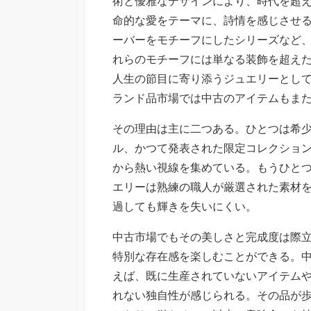
術と優雅なデザインにより、時代を超
命的な愛をテーマに、詩情を感じさせ
ーバーをモチーフにしたシリーズなど
れらのモチーフには単なる装飾を超え
人生の節目に寄り添うジュエリーとし
ランド品市場では中古のアイテムもま
その理由は主に二つある。ひとつは希
ル、かつて発表された限定コレクショ
から熱い視線を集めている。もうひと
エリーは熟練の職人が厳選された素材
過しても輝きを失いにくい。
中古市場でもその美しさと完成度は際
特別な存在感を楽しむことができる。
えば、既に生産されていないアイテム
れない独自性が感じられる。その品が