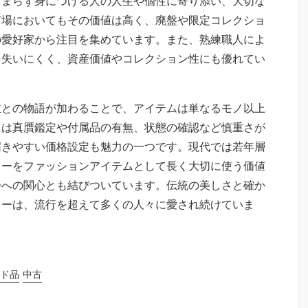
どまらず身につける人の人生や個性に寄り添い、大切な
市場においてもその価値は高く、廃盤や限定コレクショ
の愛好家から注目を集めています。また、熟練職人によ
を失いにくく、資産価値やコレクション性にも優れてい
主との物語が加わることで、アイテムは単なるモノ以上
には真贋鑑定や付属品の有無、状態の確認など慎重さが
届きやすい価格設定も魅力の一つです。現代では若年層
リーをファッションアイテムとして長く大切に使う価値
会への関心とも結びついています。伝統の美しさと確か
リーは、流行を超えて多くの人々に愛され続けていま
ド品
中古