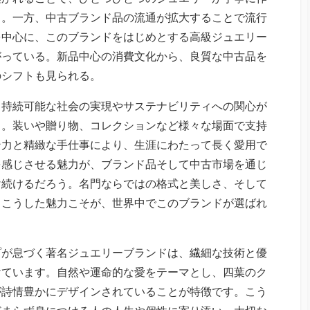
る。一方、中古ブランド品の流通が拡大することで流行
を中心に、このブランドをはじめとする高級ジュエリー
がっている。新品中心の消費文化から、良質な中古品を
のシフトも見られる。
、持続可能な社会の実現やサステナビリティへの関心が
る。装いや贈り物、コレクションなど様々な場面で支持
ン力と精緻な手仕事により、生涯にわたって長く愛用で
を感じさせる魅力が、ブランド品そして中古市場を通じ
け続けるだろう。名門ならではの格式と美しさ、そして
。こうした魅力こそが、世界中でこのブランドが選ばれ
プが息づく著名ジュエリーブランドは、繊細な技術と優
けています。自然や運命的な愛をテーマとし、四葉のク
が詩情豊かにデザインされていることが特徴です。こう