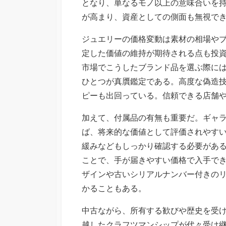
となり、単なるモノ以上の意味合いを
が高まり、資産としての側面も無視で
ジュエリーの価格変動は素材の相場や
定した価値の維持が期待される点も投
市場でこうしたブランド品を選ぶ際に
ひとつが真贋鑑定である。高度な偽造
ピーも出回っている。信頼できる店舗
加えて、付属品の有無も重要だ。ギャ
ば、将来的な価値として評価されやす
緩みなどもしっかり確認する必要があ
ことで、手が届きやすい価格で入手で
ザインや古いシリアルナンバー付きの
かることもある。
中古ながら、所有する歓びや歴史を受
越したクラフツマンシップが代々受け