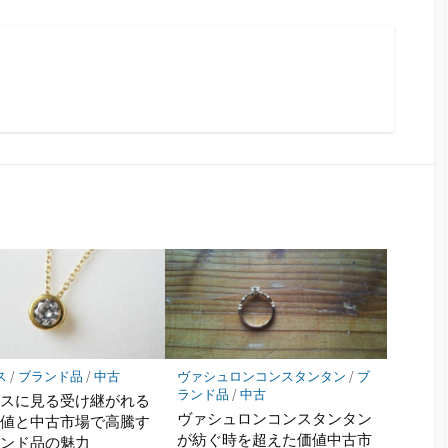
ス
/
ブランド品
/
中古
ヴァシュロンコンスタンタン
/
ブ
ランド品
/
中古
メスに見る受け継がれる
ヴァシュロンコンスタンタン
価値と中古市場で高騰す
が紡ぐ時を超えた価値中古市
ランド品の魅力