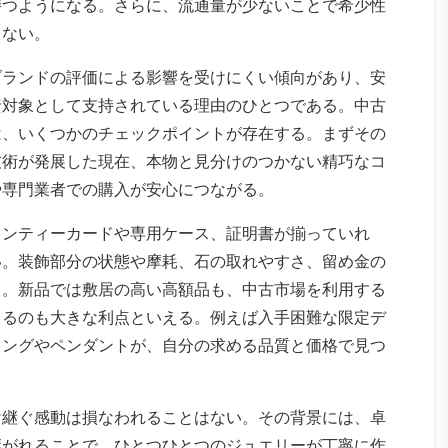
持つようになる。さらに、流通量が少ないことで希少性
きない。
ブランドの評価による影響を受けにくい傾向があり、安
資対象として支持されている理由のひとつである。中古
は、いくつかのチェックポイントが存在する。まずその
技術が発展した現在、本物と見分けのつかない精巧なコ
や専門業者での購入が安心につながる。
ランティーカードや専用ケース、証明書が揃っていれ
い。装飾部分の状態や摩耗、石の取れやすさ、留め金の
る。新品では敷居の高い高額品も、中古市場を利用する
きるのも大きな利点といえる。例えば入手困難な限定デ
リングやペンダントが、自分の求める品質と価格で見つ
け継ぐ感動は損なわれることはない。その背景には、卓
継がれることで、ひとつひとつのジュエリーが丁寧に作