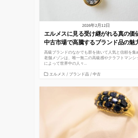
2026年2月12日
エルメスに見る受け継がれる真の価
中古市場で高騰するブランド品の魅
高級ブランドのなかでも群を抜いて人気と信頼を集
老舗メゾンは、唯一無二の高級感やクラフトマンシ
によって世界中の人々...
カ
エルメス
/
ブランド品
/
中古
テ
ゴ
リ
ー