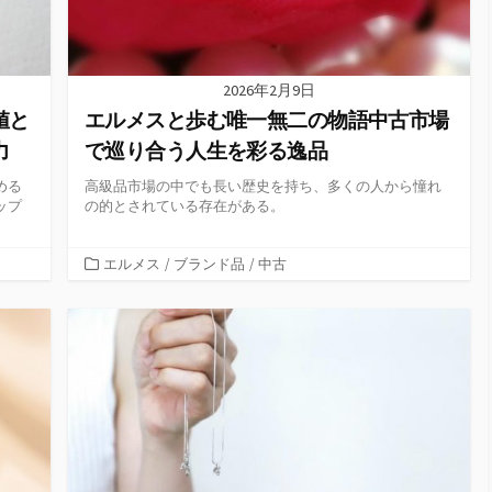
2026年2月9日
値と
エルメスと歩む唯一無二の物語中古市場
力
で巡り合う人生を彩る逸品
める
高級品市場の中でも長い歴史を持ち、多くの人から憧れ
ップ
の的とされている存在がある。
カ
エルメス
/
ブランド品
/
中古
テ
ゴ
リ
ー