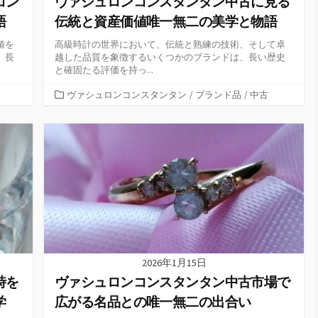
コン
ヴァシュロンコンスタンタン中古に見る
語
伝統と資産価値唯一無二の美学と物語
値を
高級時計の世界において、伝統と熟練の技術、そして卓
、長
越した品質を象徴するいくつかのブランドは、長い歴史
と確固たる評価を持っ...
カ
ヴァシュロンコンスタンタン
/
ブランド品
/
中古
テ
ゴ
リ
ー
2026年1月15日
時を
ヴァシュロンコンスタンタン中古市場で
学
広がる名品との唯一無二の出合い