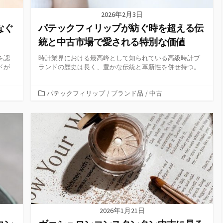
2026年2月3日
なぐ
パテックフィリップが紡ぐ時を超える伝
統と中古市場で愛される特別な価値
を認
時計業界における最高峰として知られている高級時計ブ
ドが
ランドの歴史は長く、豊かな伝統と革新性を併せ持つ。
カ
パテックフィリップ
/
ブランド品
/
中古
テ
ゴ
リ
ー
2026年1月21日