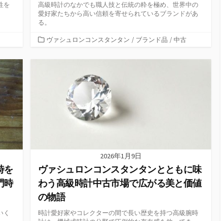
性を
高級時計のなかでも職人技と伝統の粋を極め、世界中の
愛好家たちから高い信頼を寄せられているブランドがあ
る。
カ
ヴァシュロンコンスタンタン
/
ブランド品
/
中古
テ
ゴ
リ
ー
2026年1月9日
時を
ヴァシュロンコンスタンタンとともに味
門時
わう高級時計中古市場で広がる美と価値
の物語
いく
時計愛好家やコレクターの間で長い歴史を持つ高級腕時