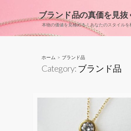
コ
ン
ブランド品の真価を見抜
テ
本物の価値を見極める！あなたのスタイルを
ン
ツ
へ
ス
キ
ホーム
> ブランド品
ッ
Category:
ブランド品
プ