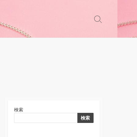
検
索
切
り
替
え
検索
検索