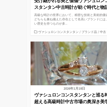
受け継がれる美と価値ヴァシュロン
スタンタン中古時計が紡ぐ時代と物
高級な時計の世界において、精密な技術と美術的価
どちらも兼ね備えた存在として名高いブランドには
い歴史を持つものが多...
カ
ヴァシュロンコンスタンタン
/
ブランド品
/
中古
テ
ゴ
リ
ー
2026年1月18日
ヴァシュロンコンスタンタンと巡る
超える高級時計中古市場の奥深き美