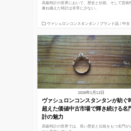
高級時計の世界において、歴史と伝統、そして芸術
兼ね備えた時計は非常に少ない。
カ
ヴァシュロンコンスタンタン
/
ブランド品
/
中古
テ
ゴ
リ
ー
2026年1月12日
ヴァシュロンコンスタンタンが紡ぐ
超えた価値中古市場で輝き続ける名
計の魅力
高級時計の世界では、長い歴史と伝統をもつ名門が