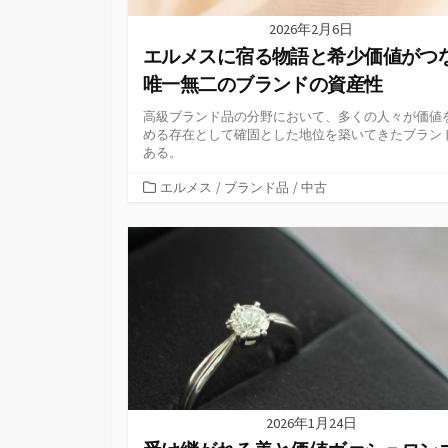
2026年2月6日
エルメスに宿る物語と希少価値がつ
唯一無二のブランドの資産性
高級ブランド品の分野において、多くの人々が価値
める存在として確固とした地位を築いてきたブラン
ある。
カ
エルメス
/
ブランド品
/
中古
テ
ゴ
リ
ー
2026年1月24日