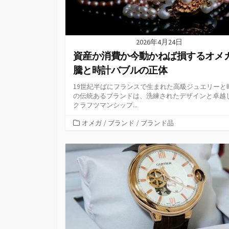
2026年4月24日
資産か消費か今動かねば損するオメ
騰と時計バブルの正体
19世紀半ばにフランスで生まれた高級ジュエリーと
の伝統あるブランドは、洗練されたデザインと卓越
クラフツマンシップ...
カ
オメガ
/
ブランド
/
ブランド品
テ
ゴ
リ
ー