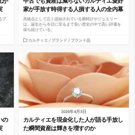
元が
中古でも資産は減らないカルティエ愛好
実
家が手放す時得する人損する人の全内幕
るブ
高級品として広く認知されている腕時計やジュエリー
は、誕生から今日に至るまで長い歴史の中で高い評価を
保ち続けている。
カ
カルティエ
/
ブランド
/
ブランド品
テ
ゴ
リ
ー
2026年4月3日
いの
カルティエを現金化した人が語る手放し
実
た瞬間資産は輝きを増すのか