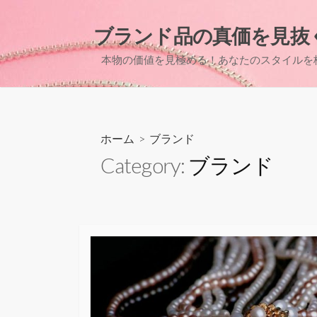
コ
ン
ブランド品の真価を見抜
テ
本物の価値を見極める！あなたのスタイルを
ン
ツ
へ
ス
キ
ホーム
> ブランド
ッ
Category:
ブランド
プ