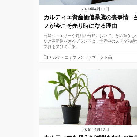
2026年4月18日
カルティエ資産価値暴騰の裏事情一
ノが今こそ売り時になる理由
高級ジュエリーや時計の分野において、その輝かし
史と革新性を誇るブランドは、世界中の人々から絶
支持を受けている。
カ
カルティエ
/
ブランド
/
ブランド品
テ
ゴ
リ
ー
2026年4月12日