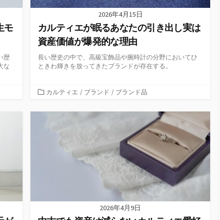
2026年4月15日
生モ
カルティエが眠るあなたの引き出し実は
資産価値が爆発的な理由
い歴
長い歴史の中で、高級宝飾品や腕時計の分野においてひ
大な
ときわ輝きを放ってきたブランドが存在する。
カ
カルティエ
/
ブランド
/
ブランド品
テ
ゴ
リ
ー
2026年4月9日