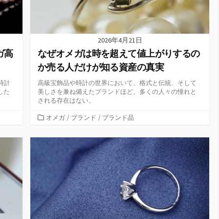
2026年4月21日
ガ高
なぜオメガは時を超えて値上がりするの
か売る人だけが知る資産の真実
時計
高級宝飾品や時計の世界において、格式と伝統、そして
した
美しさを兼ね備えたブランドほど、多くの人々の憧れと
される存在はない。
カ
オメガ
/
ブランド
/
ブランド品
テ
ゴ
リ
ー