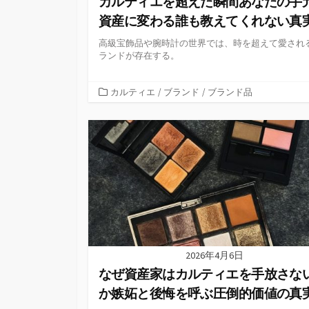
カルティエを超えた瞬間あなたの手
資産に変わる誰も教えてくれない真
高級宝飾品や腕時計の世界では、時を超えて愛され
ランドが存在する。
カ
カルティエ
/
ブランド
/
ブランド品
テ
ゴ
リ
ー
2026年4月6日
なぜ資産家はカルティエを手放さな
か嫉妬と後悔を呼ぶ圧倒的価値の真