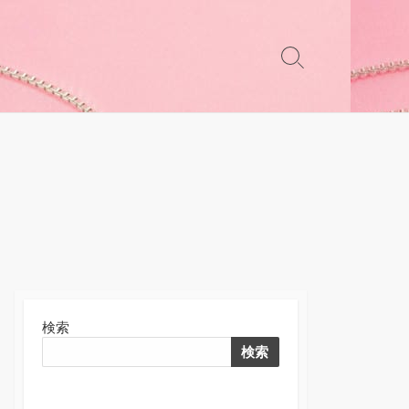
検
索
切
り
替
え
検索
検索