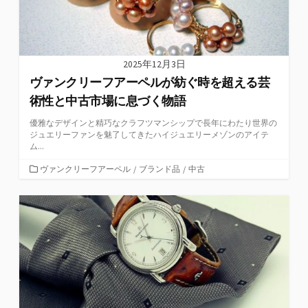
2025年12月3日
ヴァンクリーフアーペルが紡ぐ時を超える芸
術性と中古市場に息づく物語
優雅なデザインと精巧なクラフツマンシップで長年にわたり世界の
ジュエリーファンを魅了してきたハイジュエリーメゾンのアイテ
ム...
カ
ヴァンクリーフアーペル
/
ブランド品
/
中古
テ
ゴ
リ
ー