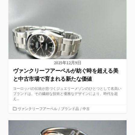
2025年12月9日
ヴァンクリーフアーペルが紡ぐ時を超える美
と中古市場で育まれる新たな価値
ヨーロッパの伝統が息づくジュエリーメゾンのひとつとして名高い
ブランドは、その繊細な技術と優雅なデザインにより、時代を超
え...
カ
ヴァンクリーフアーペル
/
ブランド品
/
中古
テ
ゴ
リ
ー