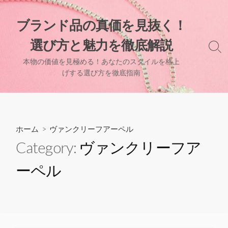
コ
ン
ブランド品の真価を見抜く！
テ
選び方と魅力を徹底解説
ン
検
ツ
索
本物の価値を見極める！あなたのスタイルを格上
へ
切
げする選び方を徹底指南
り
ス
替
キ
え
ッ
プ
ホーム
> ヴァンクリーフアーペル
Category:
ヴァンクリーフア
ーペル