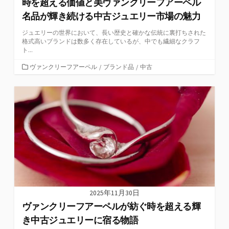
時を超える価値と美ヴァンクリーフアーペル
名品が輝き続ける中古ジュエリー市場の魅力
ジュエリーの世界において、長い歴史と確かな伝統に裏打ちされた
格式高いブランドは数多く存在しているが、中でも繊細なクラフ
ト...
カ
ヴァンクリーフアーペル
/
ブランド品
/
中古
テ
ゴ
リ
ー
2025年11月30日
ヴァンクリーフアーペルが紡ぐ時を超える輝
き中古ジュエリーに宿る物語