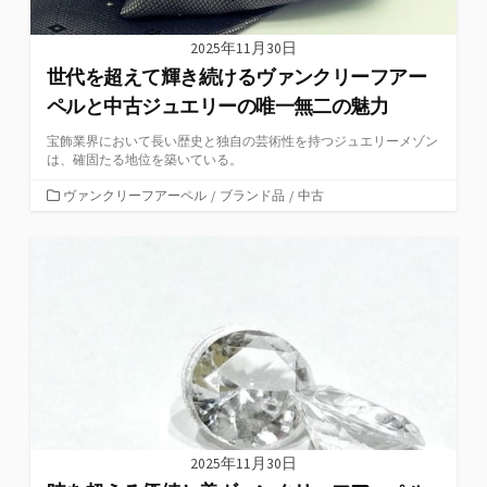
2025年11月30日
世代を超えて輝き続けるヴァンクリーフアー
ペルと中古ジュエリーの唯一無二の魅力
宝飾業界において長い歴史と独自の芸術性を持つジュエリーメゾン
は、確固たる地位を築いている。
カ
ヴァンクリーフアーペル
/
ブランド品
/
中古
テ
ゴ
リ
ー
2025年11月30日