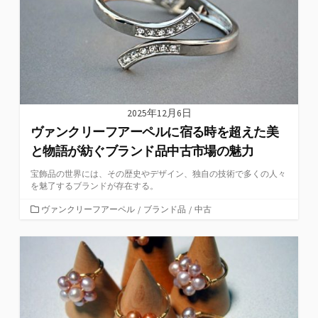
2025年12月6日
ヴァンクリーフアーペルに宿る時を超えた美
と物語が紡ぐブランド品中古市場の魅力
宝飾品の世界には、その歴史やデザイン、独自の技術で多くの人々
を魅了するブランドが存在する。
カ
ヴァンクリーフアーペル
/
ブランド品
/
中古
テ
ゴ
リ
ー