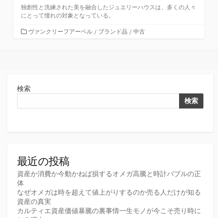
独創性と洗練された美を融合したジュエリーハウスは、多くの人々
にとって憧れの対象となっている。
カ
ヴァンクリーフアーペル
/
ブランド品
/
中古
テ
ゴ
リ
ー
検索
検索
最近の投稿
資産か消費か今動かねば損するオメガ高騰と時計バブルの正
体
なぜオメガは時を超えて値上がりするのか売る人だけが知る
資産の真実
カルティエ資産価値暴騰の裏事情一生モノが今こそ売り時に